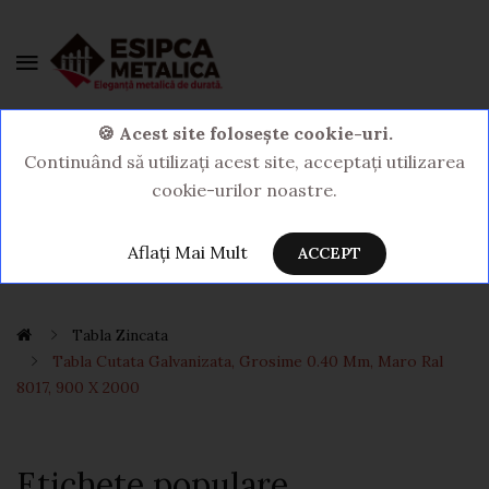
0 Produs(e) - 0,00LEI
🍪 Acest site folosește cookie-uri.
Continuând să utilizați acest site, acceptați utilizarea
cookie-urilor noastre.
Aflați Mai Mult
ACCEPT
Tabla Zincata
Tabla Cutata Galvanizata, Grosime 0.40 Mm, Maro Ral
8017, 900 X 2000
Etichete populare